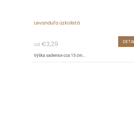
Levanduľa úzkolistá
DETAI
€3,29
od
Výška sadenice cca 15 cm...