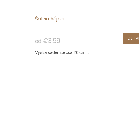
Šalvia hájna
DETAI
€3,99
od
Výška sadenice cca 20 cm...