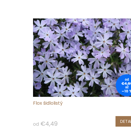
od
€4,9
až
–10 
Flox šidlolistý
DETAI
€4,49
od