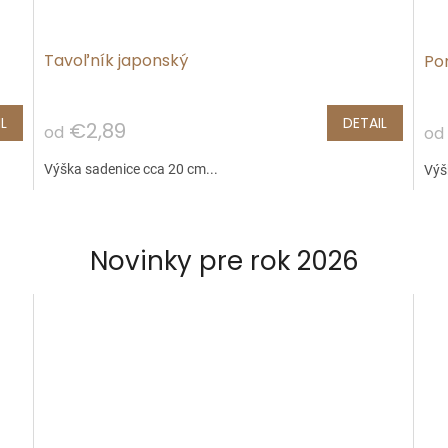
Tavoľník japonský
Po
L
DETAIL
€2,89
od
od
Výška sadenice cca 20 cm...
Výš
Novinky pre rok 2026