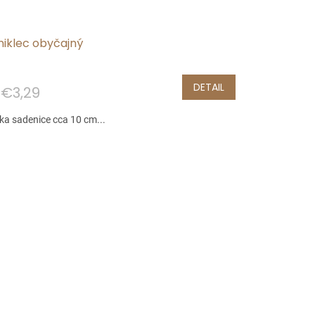
niklec obyčajný
DETAIL
€3,29
ka sadenice cca 10 cm...