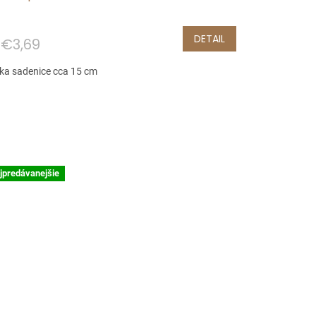
DETAIL
€3,69
ka sadenice cca 15 cm
jpredávanejšie