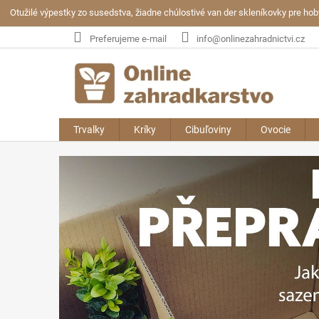
Prejsť
Otužilé výpestky zo susedstva, žiadne chúlostivé van der skleníkovky pre ho
na
obsah
Preferujeme e-mail
info@onlinezahradnictvi.cz
Trvalky
Kríky
Cibuľoviny
Ovocie