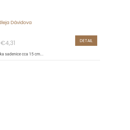
dleja Dávidova
DETAIL
€4,31
ka sadenice cca 15 cm...