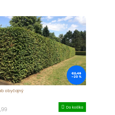
€2,49
–20 %
ab obyčajný
Do košíka
,99