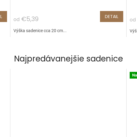
L
DETAIL
€5,39
od
od
Výška sadenice cca 20 cm...
Výš
Najpredávanejšie sadenice
Na