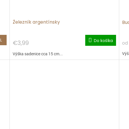
Železník argentínsky
Bu
L
Do košíka
€3,99
od
Výš
Výška sadenice cca 15 cm...