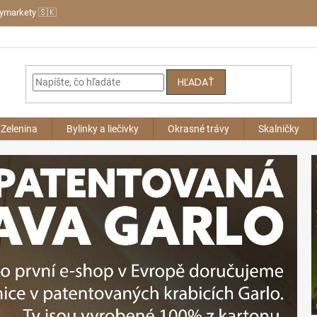
bymarkety 🇸🇰
HĽADAŤ
Zelenina
Bylinky a liečivky
Okrasné trávy
Skalničky