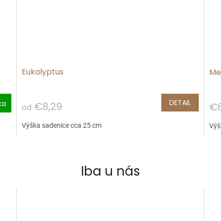
Eukalyptus
Me
DETAIL
ka
€8,29
€6
od
Výška sadenice cca 25 cm
Výš
Iba u nás