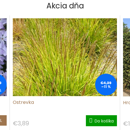
Akcia dňa
9
€4,39
–11 %
%
Ostrevka
Hr
L
Do košíka
€3,89
€1