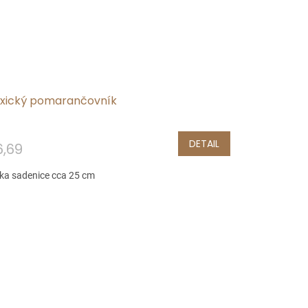
xický pomarančovník
DETAIL
,69
ka sadenice cca 25 cm