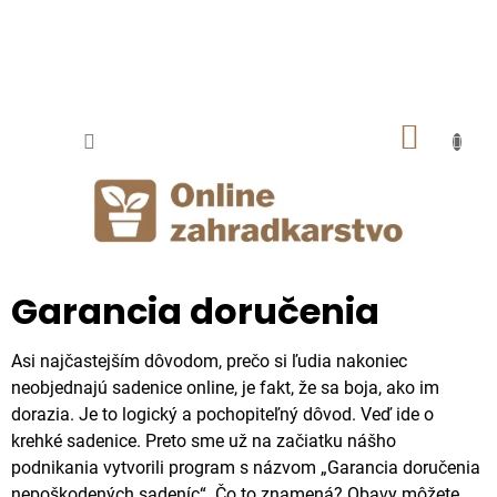
Prejsť
na
obsah
NÁKU
KOŠÍK
Garancia doručenia
Asi najčastejším dôvodom, prečo si ľudia nakoniec
neobjednajú sadenice online, je fakt, že sa boja, ako im
dorazia. Je to logický a pochopiteľný dôvod. Veď ide o
krehké sadenice. Preto sme už na začiatku nášho
podnikania vytvorili program s názvom „Garancia doručenia
nepoškodených sadeníc“. Čo to znamená? Obavy môžete