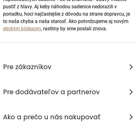
pustiť z hlavy. Aj keby náhodou sadenice nedorazili v
poriadku, hoci najčastejšie z dôvodu na strane dopravcu, je
to naša chyba a naša starosť. Ako potvrdzujeme aj novým
etickým kódexom
, rastliny by sme poslali znova.
Z
á
p
Pre zákazníkov
ä
t
i
Pre dodávateľov a partnerov
e
Ako a prečo u nás nakupovať