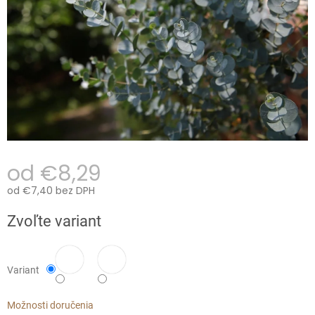
od
€8,29
od
€7,40
bez DPH
Jednotková
Zvoľte variant
cena:
Variant
Možnosti doručenia