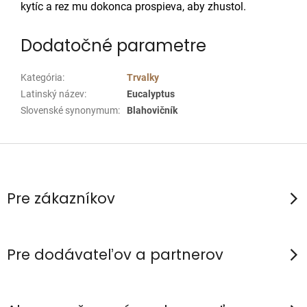
kytíc a rez mu dokonca prospieva, aby zhustol.
Dodatočné parametre
Kategória
:
Trvalky
Latinský název
:
Eucalyptus
Slovenské synonymum
:
Blahovičník
Z
á
p
Pre zákazníkov
ä
t
i
Pre dodávateľov a partnerov
e