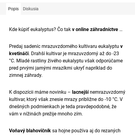
Popis
Diskusia
Kde kúpiť eukalyptus? Čo tak
v online záhradníctve
…
Predaj sadeníc mrazuvzdorného kultivaru eukalyptu
v
kvetináči
. Drahší kultivar je mrazuvzdorný až do -23
°C. Mladé rastliny živého eukalyptu však odporúčame
pred prvými jarnými mrazíkmi ukryť napríklad do
zimnej záhrady.
K dispozícii máme novinku –
lacnejší
nemrazuvzdorný
kultivar, ktorý však znesie mrazy približne do -10 °C. V
dnešných podmienkach je teda pravdepodobné, že
vám v nížinách prežije mnoho zím.
Voňavý blahovičník
sa hojne používa aj do rezaných