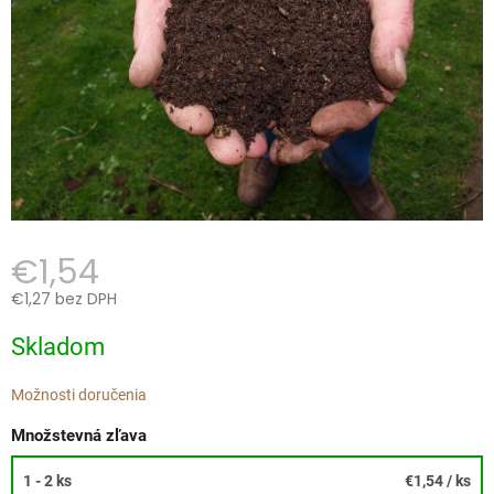
€1,54
€1,27 bez DPH
Jednotková
Skladom
cena:
Možnosti doručenia
Množstevná zľava
1 - 2 ks
€1,54
/ ks