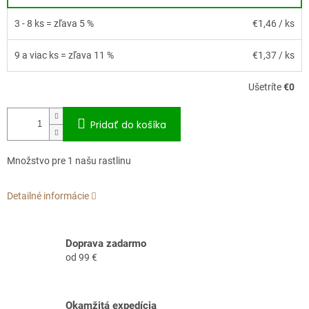
3 - 8 ks = zľava 5 %
€1,46
/ ks
9 a viac ks = zľava 11 %
€1,37
/ ks
Ušetríte
€0
Pridať do košíka
Množstvo pre 1 našu rastlinu
Detailné informácie
Doprava zadarmo
od 99 €
Okamžitá expedícia