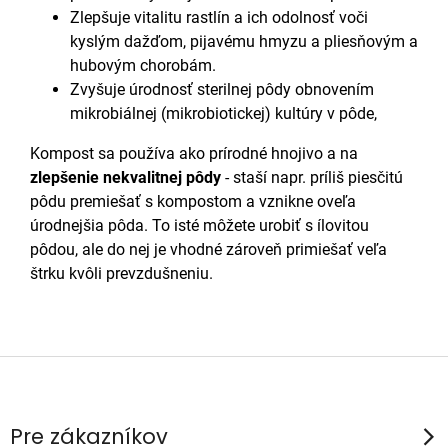
Zlepšuje vitalitu rastlín a ich odolnosť voči
kyslým dažďom, pijavému hmyzu a pliesňovým a
hubovým chorobám.
Zvyšuje úrodnosť sterilnej pôdy obnovením
mikrobiálnej (mikrobiotickej) kultúry v pôde,
Kompost sa používa ako prírodné hnojivo a na
zlepšenie nekvalitnej pôdy
- staší napr. príliš piesčitú
pôdu premiešať s kompostom a vznikne oveľa
úrodnejšia pôda. To isté môžete urobiť s ílovitou
pôdou, ale do nej je vhodné zároveň primiešať veľa
štrku kvôli prevzdušneniu.
Z
á
p
Pre zákazníkov