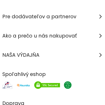
ä
t
i
Pre dodávateľov a partnerov
e
Ako a prečo u nás nakupovať
NAŠA VÝDAJŇA
Spoľahlivý eshop
Doprava