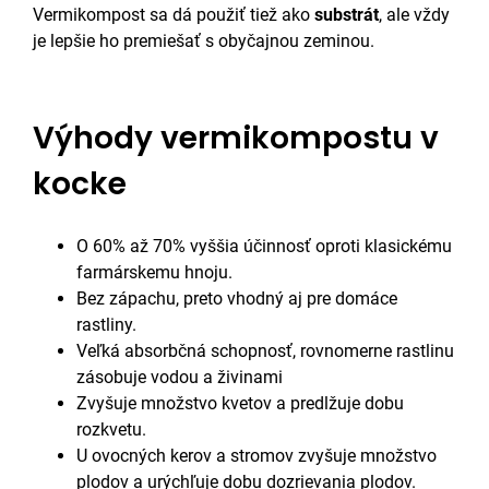
Vermikompost sa dá použiť tiež ako
substrát
, ale vždy
je lepšie ho premiešať s obyčajnou zeminou.
Výhody vermikompostu v
kocke
O 60% až 70% vyššia účinnosť oproti klasickému
farmárskemu hnoju.
Bez zápachu, preto vhodný aj pre domáce
rastliny.
Veľká absorbčná schopnosť, rovnomerne rastlinu
zásobuje vodou a živinami
Zvyšuje množstvo kvetov a predlžuje dobu
rozkvetu.
U ovocných kerov a stromov zvyšuje množstvo
plodov a urýchľuje dobu dozrievania plodov.