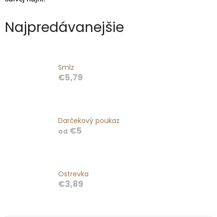
Najpredávanejšie
Smlz
€5,79
Darčekový poukaz
€5
od
Ostrevka
€3,89