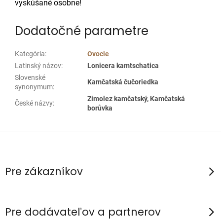
vyskúšané osobne!
Dodatočné parametre
Kategória
:
Ovocie
Latinský názov
:
Lonicera kamtschatica
Slovenské
Kamčatská čučoriedka
synonymum
:
Zimolez kamčatský, Kamčatská
České názvy
:
borůvka
Z
á
p
Pre zákazníkov
ä
t
i
Pre dodávateľov a partnerov