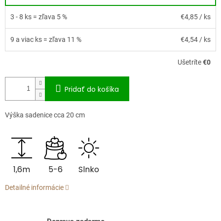
3 - 8 ks = zľava 5 %
€4,85
/ ks
9 a viac ks = zľava 11 %
€4,54
/ ks
Ušetríte
€0
Pridať do košíka
Výška sadenice cca 20 cm
1,6m
5-6
Slnko
Detailné informácie