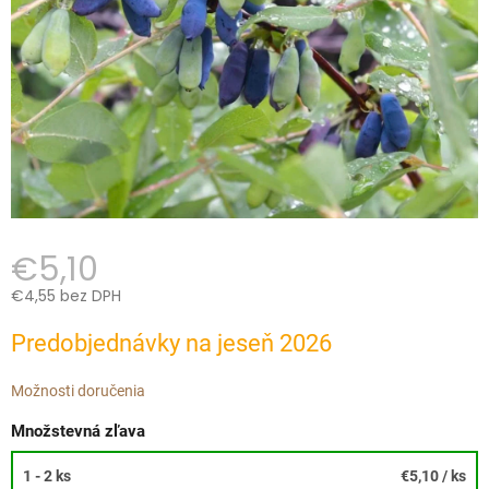
€5,10
€4,55 bez DPH
Jednotková
Predobjednávky na jeseň 2026
cena:
Možnosti doručenia
Množstevná zľava
1 - 2 ks
€5,10
/ ks