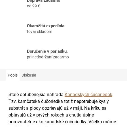
Doprava zadarmo
od 99 €
Okamžitá expedícia
tovar skladom
Doručenie v poriadku,
pri nedodržaní zadarmo
Popis
Diskusia
Stále obľúbenejšia náhrada
Kanadských čučoriedok
.
Tzv. kamčatská čučoriedka totiž nepotrebuje kyslý
substrát a plody dozrievajú už v máji. Na kríku sa
objavujú už v prvých rokoch a chutia úplne
porovnateľne ako kanadské čučoriedky. Všetko máme