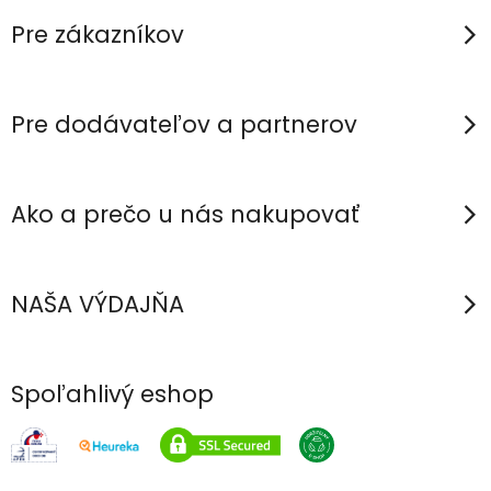
p
Pre zákazníkov
ä
t
i
Pre dodávateľov a partnerov
e
Ako a prečo u nás nakupovať
NAŠA VÝDAJŇA
Spoľahlivý eshop