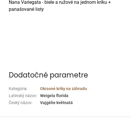
Nana Variegata -
biele a ružové na jednom kríku +
panašované listy
Dodatočné parametre
Kategória
:
Okrasné kríky na záhradu
Latinský názov
:
Weigela florida
Český názov
:
Vajgélie květnatá
Z
á