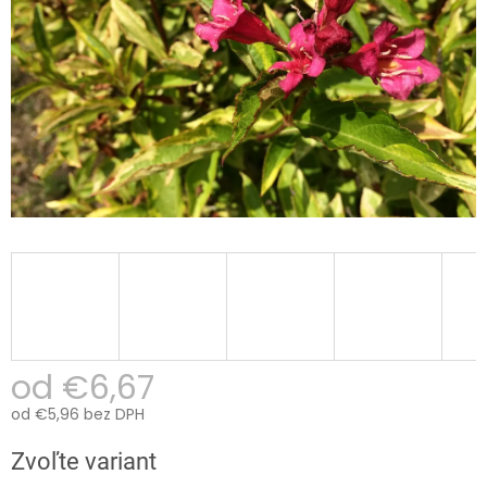
od
€6,67
od
€5,96
bez DPH
Jednotková
Zvoľte variant
cena: