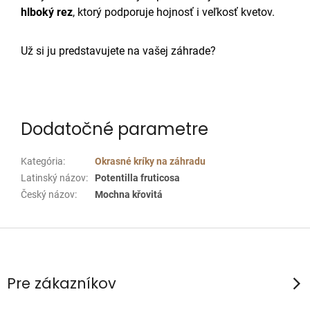
hlboký rez
, ktorý podporuje hojnosť i veľkosť kvetov.
Už si ju predstavujete na vašej záhrade?
Dodatočné parametre
Kategória
:
Okrasné kríky na záhradu
Latinský názov
:
Potentilla fruticosa
Český názov
:
Mochna křovitá
Z
á
p
Pre zákazníkov
ä