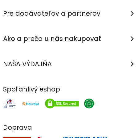
t
i
Pre dodávateľov a partnerov
e
Ako a prečo u nás nakupovať
NAŠA VÝDAJŇA
Spoľahlivý eshop
Doprava