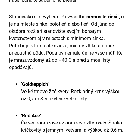
Stanovisko si nevyberá. Pri výsadbe
nemusíte riešiť
, či
je na mieste slnko, polotieň alebo tieň. Od júna do
októbra rozžiari stanovište svojím bohatým
kvetenstvom aj v miestach s minimom slnka.
Potrebuje k tomu ale sviežu, mierne vlhkú a dobre
priepustnú pôdu. Pôda by nemala
úplne vyschnúť. Ker
je mrazuvzdorný až do –40 C a pred zimou listy
opadávajú.
'Goldteppich'
Veľké tmavo žlté kvety. Rozkladný ker s výškou
až 0,7 m Šedozelené veľké listy.
'Red Ace'
Červenooranžové až oranžovo žlté kvety. Široko
kríčkovitý s jemnými vetvami a výškou až 0,6 m.