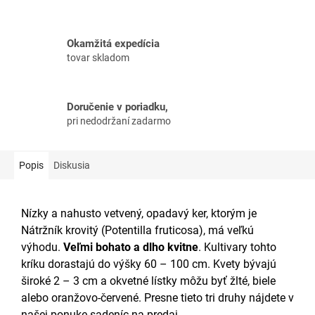
Okamžitá expedícia
tovar skladom
Doručenie v poriadku,
pri nedodržaní zadarmo
Popis
Diskusia
Nízky a nahusto vetvený, opadavý ker, ktorým je
Nátržník krovitý (Potentilla fruticosa), má veľkú
výhodu.
Veľmi bohato a dlho kvitne
. Kultivary tohto
kríku dorastajú do výšky 60 – 100 cm. Kvety bývajú
široké 2 – 3 cm a okvetné lístky môžu byť žlté, biele
alebo oranžovo-červené. Presne tieto tri druhy nájdete v
našej ponuke sadeníc na predaj.