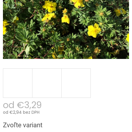
od
€3,29
od
€2,94
bez DPH
Jednotková
Zvoľte variant
cena: