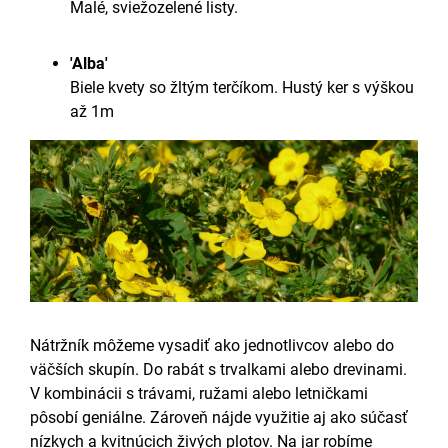
Malé, sviežozelené listy.
'Alba'
Biele kvety so žltým terčíkom. Hustý ker s výškou
až 1m
Nátržník môžeme vysadiť ako jednotlivcov alebo do
väčších skupín.
Do rabát s trvalkami alebo drevinami.
V kombinácii s trávami, ružami alebo letničkami
pôsobí geniálne. Zároveň nájde využitie aj ako súčasť
nízkych a kvitnúcich živých plotov. Na jar robíme