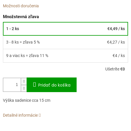
Možnosti doručenia
Množstevná zľava
1 - 2 ks
€4,49
/ ks
3 - 8 ks = zľava 5 %
€4,27
/ ks
9 a viac ks = zľava 11 %
€4
/ ks
Ušetríte
€0
Pridať do košíka
Výška sadenice cca 15 cm
Detailné informácie