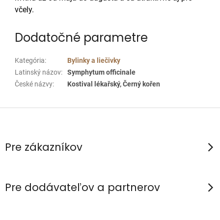
včely.
Dodatočné parametre
Kategória
:
Bylinky a liečivky
Latinský názov
:
Symphytum officinale
České názvy
:
Kostival lékařský, Černý kořen
Z
á
p
Pre zákazníkov
ä
t
i
Pre dodávateľov a partnerov
e