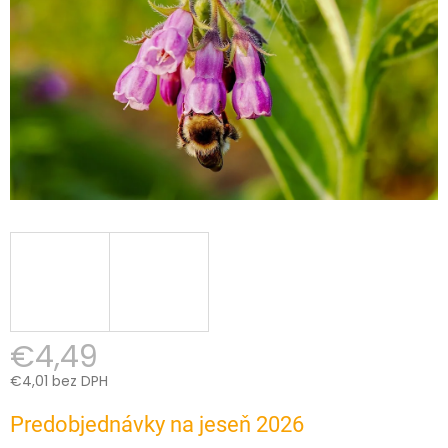
€4,49
€4,01 bez DPH
Jednotková
Predobjednávky na jeseň 2026
cena: