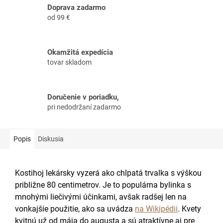
Doprava zadarmo
od 99 €
Okamžitá expedícia
tovar skladom
Doručenie v poriadku,
pri nedodržaní zadarmo
Popis
Diskusia
Kostihoj lekársky vyzerá ako chlpatá trvalka s výškou
približne 80 centimetrov. Je to populárna bylinka s
mnohými liečivými účinkami, avšak radšej len na
vonkajšie použitie, ako sa uvádza
na Wikipédii
. Kvety
kvitnú už od mája do augusta a sú atraktívne aj pre