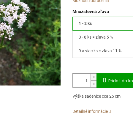
Možnosti doručenia
Množstevná zľava
1 - 2 ks
3 - 8 ks = zľava 5 %
9 a viac ks = zľava 11 %
Pridať do ko
Výška sadenice cca 25 cm
Detailné informácie