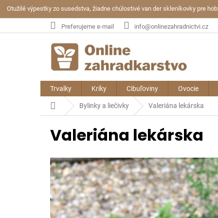
Prejsť
Otužilé výpestky zo susedstva, žiadne chúlostivé van der skleníkovky pre ho
na
obsah
Preferujeme e-mail
info@onlinezahradnictvi.cz
Trvalky
Kríky
Cibuľoviny
Ovocie
Domov
Bylinky a liečivky
Valeriána lekárska
Valeriána lekárska