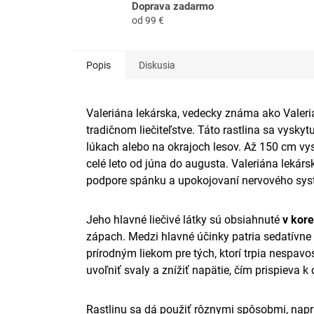
Doprava zadarmo
od 99 €
Popis
Diskusia
Valeriána lekárska, vedecky známa ako Valerian
tradičnom liečiteľstve. Táto rastlina sa vysk
lúkach alebo na okrajoch lesov. Až 150 cm vys
celé leto od júna do augusta. Valeriána lekárs
podpore spánku a upokojovaní nervového sys
Jeho hlavné liečivé látky sú obsiahnuté
v kor
zápach. Medzi hlavné účinky patria sedatívne
prírodným liekom pre tých, ktorí trpia nespa
uvoľniť svaly a znížiť napätie, čím prispieva k 
Rastlinu sa dá použiť rôznymi spôsobmi, napr