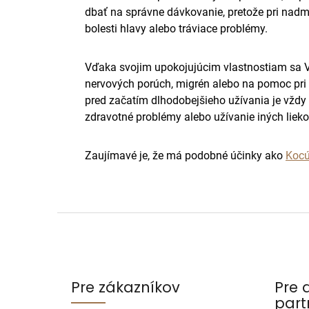
dbať na správne dávkovanie, pretože pri nadm
bolesti hlavy alebo tráviace problémy.
Vďaka svojim upokojujúcim vlastnostiam sa V
nervových porúch, migrén alebo na pomoc pri o
pred začatím dlhodobejšieho užívania je vždy
zdravotné problémy alebo užívanie iných lieko
Zaujímavé je, že má podobné účinky ako
Kocú
Z
á
p
ä
Pre zákazníkov
Pre 
t
part