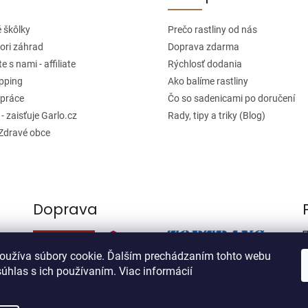
 škôlky
Prečo rastliny od nás
ori záhrad
Doprava zdarma
e s nami - affiliate
Rýchlosť dodania
pping
Ako balíme rastliny
práce
Čo so sadenicami po doručení
 - zaisťuje Garlo.cz
Rady, tipy a triky (Blog)
 Zdravé obce
Doprava
oužíva súbory cookie. Ďalším prechádzaním tohto webu
súhlas s ich používaním. Viac informácií