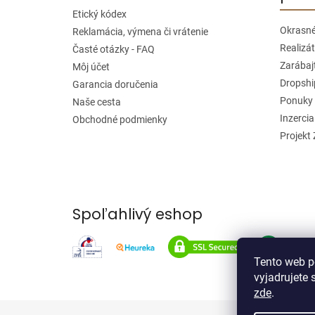
i
Etický kódex
e
Okrasné
Reklamácia, výmena či vrátenie
Realizát
Časté otázky - FAQ
Zarábajt
Môj účet
Dropshi
Garancia doručenia
Ponuky 
Naše cesta
Inzercia
Obchodné podmienky
Projekt
Spoľahlivý eshop
Tento web p
vyjadrujete 
zde
.