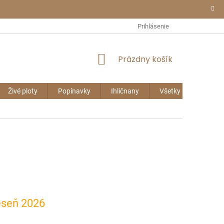
Prihlásenie
NÁKUPNÝ
Prázdny košík
KOŠÍK
Živé ploty
Popínavky
Ihličnany
Všetky rastliny
eseň 2026