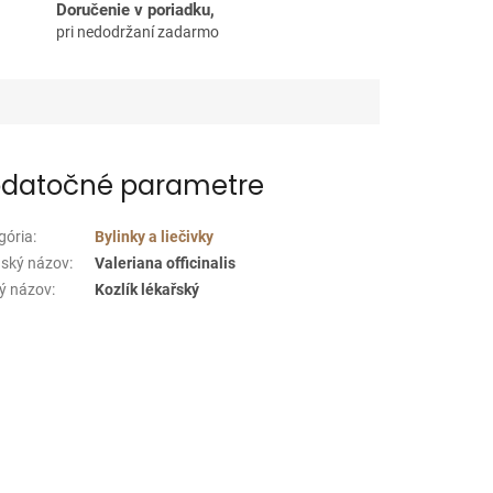
Doručenie v poriadku,
pri nedodržaní zadarmo
datočné parametre
gória
:
Bylinky a liečivky
nský názov
:
Valeriana officinalis
ý názov
:
Kozlík lékařský