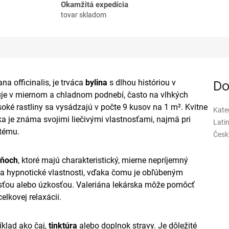
Okamžitá expedícia
tovar skladom
a officinalis, je trváca
bylina
s dlhou históriou v
Do
ytuje v miernom a chladnom podnebí, často na vlhkých
oké rastliny sa vysádzajú v počte 9 kusov na 1 m². Kvitne
Kate
ka je známa svojimi liečivými vlastnosťami, najmä pri
Lati
tému.
Česk
eňoch
, ktoré majú charakteristický, mierne nepríjemný
 a hypnotické vlastnosti, vďaka čomu je obľúbeným
vosťou alebo úzkosťou. Valeriána lekárska môže pomôcť
celkovej relaxácii.
íklad ako čaj,
tinktúra
alebo doplnok stravy. Je dôležité