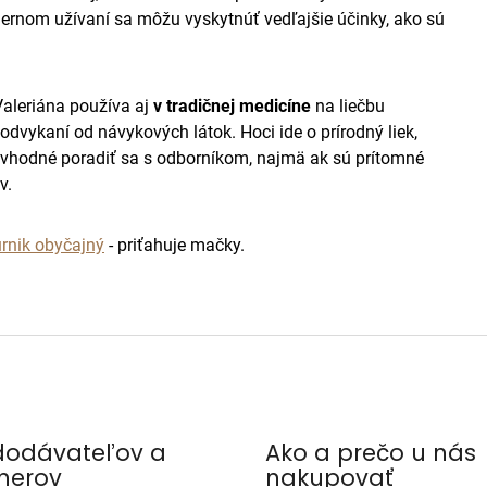
ernom užívaní sa môžu vyskytnúť vedľajšie účinky, ako sú
aleriána používa aj
v tradičnej medicíne
na liečbu
dvykaní od návykových látok. Hoci ide o prírodný liek,
 vhodné poradiť sa s odborníkom, najmä ak sú prítomné
v.
rnik obyčajný
- priťahuje mačky.
dodávateľov a
Ako a prečo u nás
nerov
nakupovať