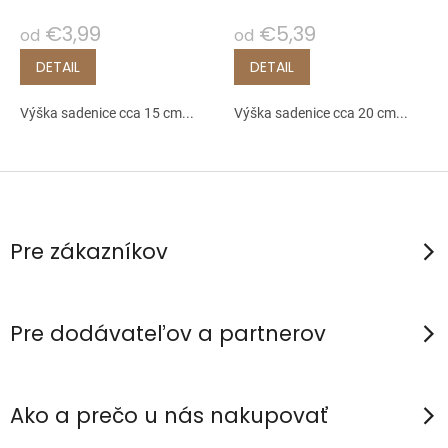
€3,99
€5,39
od
od
DETAIL
DETAIL
Výška sadenice cca 15 cm...
Výška sadenice cca 20 cm...
Z
á
p
Pre zákazníkov
ä
t
i
Pre dodávateľov a partnerov
e
Ako a prečo u nás nakupovať