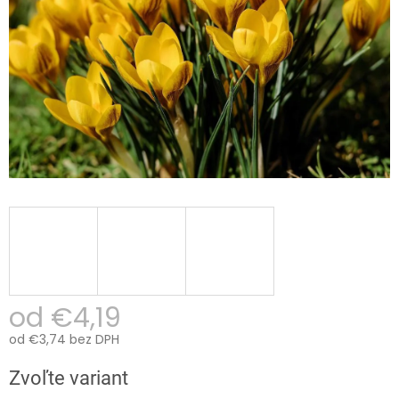
od
€4,19
od
€3,74
bez DPH
Jednotková
Zvoľte variant
cena: