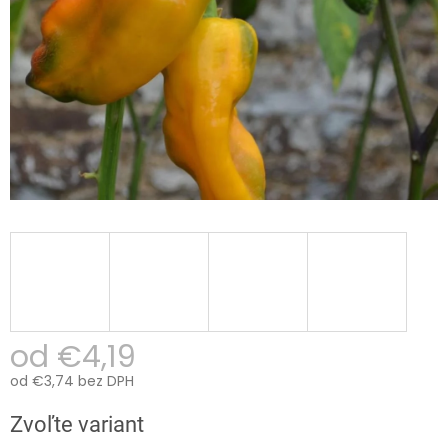
od
€4,19
od
€3,74
bez DPH
Jednotková
Zvoľte variant
cena: