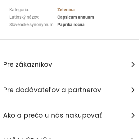
Kategória
:
Zelenina
Latinský název
:
Capsicum annuum
Slovenské synonymum
:
Paprika ročná
Z
á
p
Pre zákazníkov
ä
t
i
Pre dodávateľov a partnerov
e
Ako a prečo u nás nakupovať