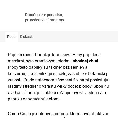
Doručenie v poriadku,
pri nedodržaní zadarmo
Popis
Diskusia
Paprika ročná Hamík je lahôdková Baby paprika s
menšími, sýto oranžovými plodmi l
ahodnej chuti
.
Plody tejto papriky sú takmer bez semien a
konzumujú a sterilizujú
sa celé, zásadne v botanickej
zrelosti. Pri dostatočnom zásobení živinami poskytujú
rastliny stredného vzrastu veľký počet plodov. Spon 40
x 50 cm Úroda: júl - október Zaujímavosť: Jedná sa o
papriku odporúčanú deťom.
Corno Giallo je obľúbená odroda, ktorá dáva atraktívne