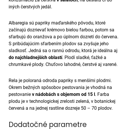
iných čerstvých jedál.
Albaregia sú papriky maďarského pôvodu, ktoré
začínajú dozrievať krémovo bielou farbou, potom sa
sfarbujú do oranžova a po úplnom dozretí do červena.
S pribúdajúcim sfarbením plodov sa zvyšuje jeho
sladkosť. Jedná sa o rannú odrodu, ktorá je ideálna aj
do najchladnejších oblastí
. Plodí sladké, ťažké a
chrumkavé plody. Chuťovo lahodné, čerstvé aj varené.
Rela je poloraná odroda papriky s menšími plodmi.
Okrem bežných spôsobov pestovania je vhodná na
pestovanie
v nádobách s objemom od 15 l
. Farba
plodu je v technologickej zrelosti zelená, v botanickej
červená a na jednej rastline dozreje 50 – 70 plodov.
Dodatočné parametre