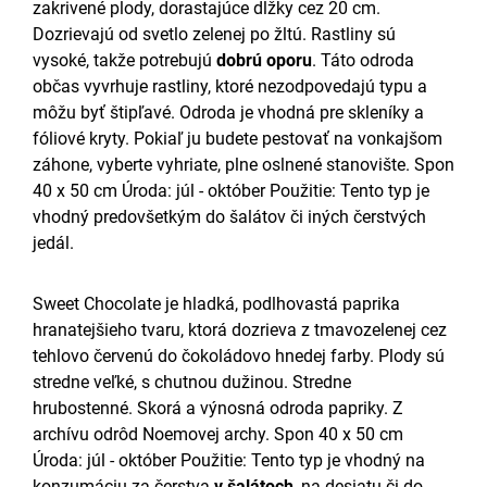
zakrivené plody, dorastajúce dĺžky cez 20 cm.
Dozrievajú od svetlo zelenej po žltú. Rastliny sú
vysoké, takže potrebujú
dobrú oporu
. Táto odroda
občas vyvrhuje rastliny, ktoré nezodpovedajú typu a
môžu byť štipľavé. Odroda je vhodná pre skleníky a
fóliové kryty. Pokiaľ ju budete pestovať na vonkajšom
záhone, vyberte vyhriate, plne oslnené stanovište. Spon
40 x 50 cm Úroda: júl - október Použitie: Tento typ je
vhodný predovšetkým do šalátov či iných čerstvých
jedál.
Sweet Chocolate je hladká, podlhovastá paprika
hranatejšieho tvaru, ktorá dozrieva z tmavozelenej cez
tehlovo červenú do čokoládovo hnedej farby. Plody sú
stredne veľké, s chutnou dužinou. Stredne
hrubostenné. Skorá a výnosná odroda papriky. Z
archívu odrôd Noemovej archy. Spon 40 x 50 cm
Úroda: júl - október Použitie: Tento typ je vhodný na
konzumáciu za čerstva
v šalátoch
, na desiatu či do