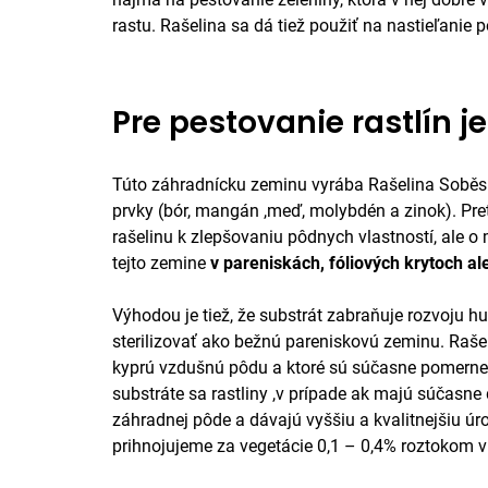
rastu. Rašelina sa dá tiež použiť na nastieľanie
Pre pestovanie rastlín j
T
úto záhradnícku zeminu vyrába Rašelina Soběsl
prvky (bór, mangán ,meď, molybdén a zinok). Pre
rašelinu k zlepšovaniu pôdnych vlastností, ale o
tejto zemine
v pareniskách, fóliových krytoch a
Výhodou je tiež, že substrát zabraňuje rozvoju h
sterilizovať ako bežnú pareniskovú zeminu. Raše
kyprú vzdušnú pôdu a ktoré sú súčasne pomerne
substráte sa rastliny ,v prípade ak majú súčasne d
záhradnej pôde a dávajú vyššiu a kvalitnejšiu úr
prihnojujeme za vegetácie 0,1 – 0,4% roztokom 