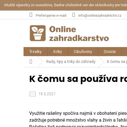
Prejsť
Otužilé výpestky zo susedstva, žiadne chúlostivé van der skleníkovky pre ho
na
obsah
Preferujeme e-mail
info@onlinezahradnictvi.cz
Trvalky
Kríky
Cibuľoviny
Ovocie
Domov
Rady, tipy a triky do záhrady
K čomu sa 
K čomu sa používa r
19.5.2021
V
yužitie rašeliny spočíva najmä v obohatení pi
zadržuje potrebné množstvo vlahy a živín a ľahšie 
Rašelina tiež podporuje rozvoj
mikrobiálneho
živ