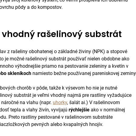
 povrchu pôdy a do kompostov.
e vhodný rašelinový substrát
av z rašeliny obohatenej o základné živiny (NPK) a stopové
to je možné rašelinový substrát používať nielen obdobne ako
 mnoho výhodnejšie priamo na pestovanie zeleniny a kvetín v
lebo skleníkoch
namiesto bežne používanej pareniskovej zeminy
ubových chorôb v pôde, takže k výsevom ho nie je nutné
linový substrát je veľmi vhodný najmä pre rastliny vyžadujúce
 náročné na vlahu (napr.
uhorky
, šalát ai.) V rašelinovom
osť tepla a vlahy živín, vyvíjajú
rýchlejšie
ako v normálnej
odu. Preto rastliny pestované v rašelinovom substráte
viaczložkových pevných alebo kvapalných hnojív.