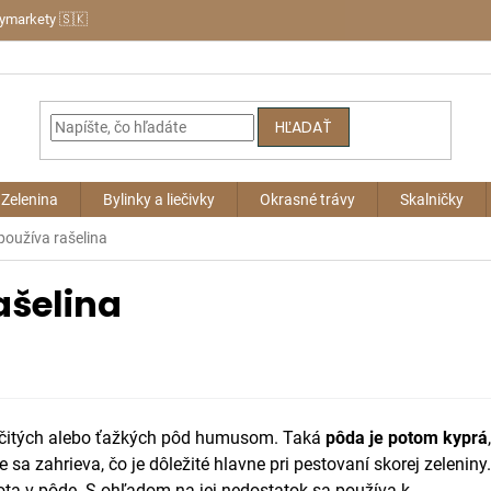
bymarkety 🇸🇰
HĽADAŤ
Zelenina
Bylinky a liečivky
Okrasné trávy
Skalničky
používa rašelina
ašelina
esčitých alebo ťažkých pôd humusom. Taká
pôda je potom kyprá
,
sa zahrieva, čo je dôležité hlavne pri pestovaní skorej zeleniny.
ota v pôde. S ohľadom na jej nedostatok sa používa k