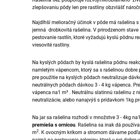
zlepšovaniu pôdy len pre rastliny obzvlášť nároč
Najdlhší melioračný účinok v pôde má rašelina s
jemná
drobkovitá rašelina. V prirodzenom stave 
pestovanie rastlín, ktoré vyžadujú kyslú pôdnu r
vresovité rastliny.
Na kyslých pôdach by kyslá rašelina pôdnu reakc
namletým vápencom, ktorý sa s rašelinou dobre p
pre použitie na kyslých pôdach neutralizuje dáv
neutrálnych pôdach dávkou 3 - 4 kg vápenca. Pre
vápenca na
1 m³ . Neutrálnu slatinnú rašelinu z
neutralizácie, alebo nanajvýš s prídavkom 1kg pr
Na jar sa rašelina rozhodí v množstve 3 - 4kg na
premieša s ornicou
. Rašelina sa inak dá používa
2
m
. K ovocným kríkom a stromom dávame podľa v
najmä na pestovanie zeleniny, ktorá v nej dobre 