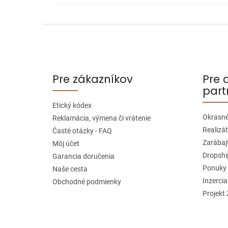
Z
á
p
ä
Pre zákazníkov
Pre 
t
part
i
Etický kódex
e
Okrasné
Reklamácia, výmena či vrátenie
Realizát
Časté otázky - FAQ
Zarábajt
Môj účet
Dropshi
Garancia doručenia
Ponuky 
Naše cesta
Inzercia
Obchodné podmienky
Projekt