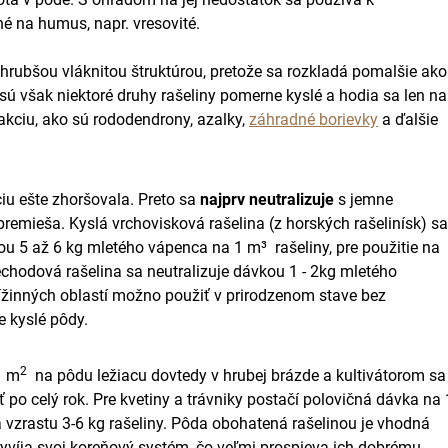
né na humus, napr. vresovité.
 hrubšou vláknitou štruktúrou, pretože sa rozkladá pomalšie ako
sú však niektoré druhy rašeliny pomerne kyslé a hodia sa len na
eakciu, ako sú rododendrony, azalky,
záhradné borievky
a ďalšie
iu ešte zhoršovala. Preto sa
najprv neutralizuje
s jemne
remieša. Kyslá vrchovisková rašelina (z horských rašelinísk) sa
kou 5 až 6 kg mletého vápenca na
1 m³
rašeliny, pre použitie na
chodová rašelina sa neutralizuje dávkou 1 - 2kg mletého
 nížinných oblastí možno použiť v prirodzenom stave bez
e kyslé pôdy.
2
1 m
na pôdu ležiacu dovtedy v hrubej brázde a kultivátorom sa
ť po celý rok. Pre kvetiny a trávniky postačí polovičná dávka na
zrastu 3-6 kg rašeliny. Pôda obohatená rašelinou je vhodná
vyvíja svoj koreňový systém, čo veľmi prospieva ich dobrému