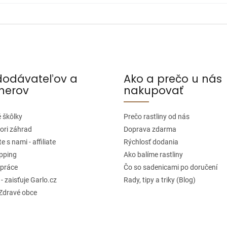
dodávateľov a
Ako a prečo u nás
nerov
nakupovať
 škôlky
Prečo rastliny od nás
ori záhrad
Doprava zdarma
e s nami - affiliate
Rýchlosť dodania
pping
Ako balíme rastliny
práce
Čo so sadenicami po doručení
 - zaisťuje Garlo.cz
Rady, tipy a triky (Blog)
 Zdravé obce