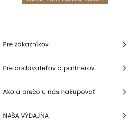
Z
á
p
Pre zákazníkov
ä
t
i
Pre dodávateľov a partnerov
e
Ako a prečo u nás nakupovať
NAŠA VÝDAJŇA