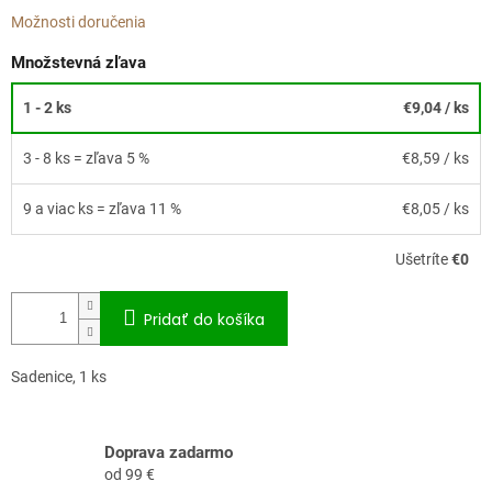
Možnosti doručenia
Množstevná zľava
1 - 2 ks
€9,04
/ ks
3 - 8 ks = zľava 5 %
€8,59
/ ks
9 a viac ks = zľava 11 %
€8,05
/ ks
Ušetríte
€0
Pridať do košíka
Sadenice, 1 ks
Doprava zadarmo
od 99 €