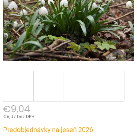
€9,04
€8,07 bez DPH
Jednotková
Predobjednávky na jeseň 2026
cena: