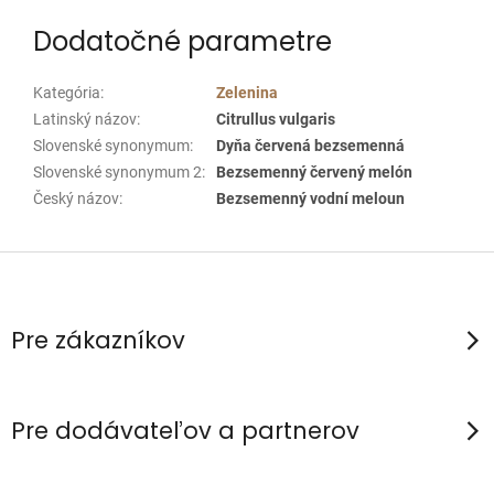
Dodatočné parametre
Kategória
:
Zelenina
Latinský názov
:
Citrullus vulgaris
Slovenské synonymum
:
Dyňa červená bezsemenná
Slovenské synonymum 2
:
Bezsemenný červený melón
Český názov
:
Bezsemenný vodní meloun
Z
á
p
Pre zákazníkov
ä
t
i
Pre dodávateľov a partnerov
e