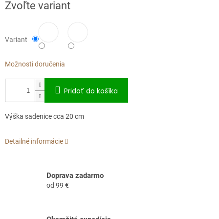
Zvoľte variant
cena:
Variant
Možnosti doručenia
Pridať do košíka
Výška sadenice cca 20 cm
Detailné informácie
Doprava zadarmo
od 99 €