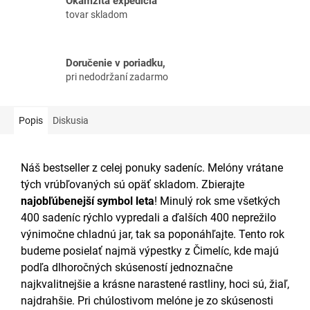
Okamžitá expedícia
tovar skladom
Doručenie v poriadku,
pri nedodržaní zadarmo
Popis
Diskusia
Náš bestseller z celej ponuky sadeníc. Melóny vrátane
tých vrúbľovaných sú opäť skladom. Zbierajte
najobľúbenejší symbol leta
! Minulý rok sme všetkých
400 sadeníc rýchlo vypredali a ďalších 400 neprežilo
výnimočne chladnú jar, tak sa poponáhľajte. Tento rok
budeme posielať najmä výpestky z Čimelíc, kde majú
podľa dlhoročných skúseností jednoznačne
najkvalitnejšie a krásne narastené rastliny, hoci sú, žiaľ,
najdrahšie. Pri chúlostivom melóne je zo skúsenosti