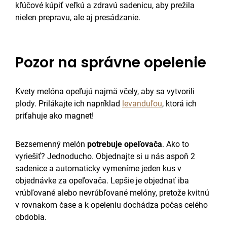
kľúčové kúpiť veľkú a zdravú sadenicu, aby prežila
nielen prepravu, ale aj presádzanie.
Pozor na správne opelenie
Kvety melóna opeľujú najmä včely, aby sa vytvorili
plody. Prilákajte ich napríklad
levanduľou
, ktorá ich
priťahuje ako magnet!
Bezsemenný melón
potrebuje opeľovača
. Ako to
vyriešiť? Jednoducho. Objednajte si u nás aspoň 2
sadenice a automaticky vymeníme jeden kus v
objednávke za opeľovača. Lepšie je objednať iba
vrúbľované alebo nevrúbľované melóny, pretože kvitnú
v rovnakom čase a k opeleniu dochádza počas celého
obdobia.