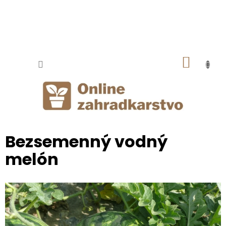
Prejsť
na
obsah
NÁKU
KOŠÍK
Bezsemenný vodný
melón