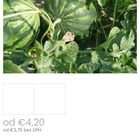
od
€4,20
od
€3,75
bez DPH
Jednotková